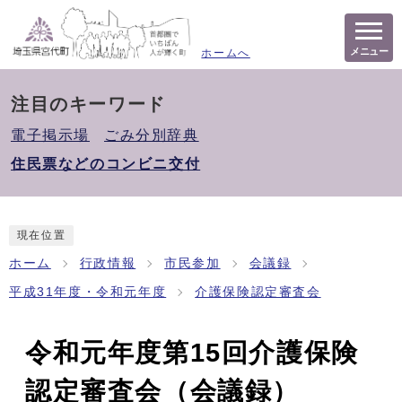
メニュー
ホームへ
注目のキーワード
電子掲示場
ごみ分別辞典
住民票などのコンビニ交付
現在位置
ホーム
行政情報
市民参加
会議録
平成31年度・令和元年度
介護保険認定審査会
令和元年度第15回介護保険
認定審査会（会議録）