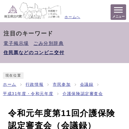
メニュー
ホームへ
注目のキーワード
電子掲示場
ごみ分別辞典
住民票などのコンビニ交付
現在位置
ホーム
行政情報
市民参加
会議録
平成31年度・令和元年度
介護保険認定審査会
令和元年度第11回介護保険
認定審査会（会議録）