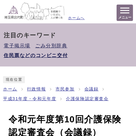
メニュー
ホームへ
注目のキーワード
電子掲示場
ごみ分別辞典
住民票などのコンビニ交付
現在位置
ホーム
行政情報
市民参加
会議録
平成31年度・令和元年度
介護保険認定審査会
令和元年度第10回介護保険
認定審査会（会議録）