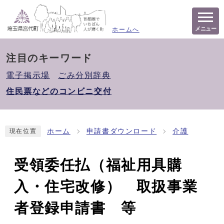
メニュー
ホームへ
注目のキーワード
電子掲示場
ごみ分別辞典
住民票などのコンビニ交付
ホーム
申請書ダウンロード
介護
現在位置
受領委任払（福祉用具購
入・住宅改修） 取扱事業
者登録申請書 等