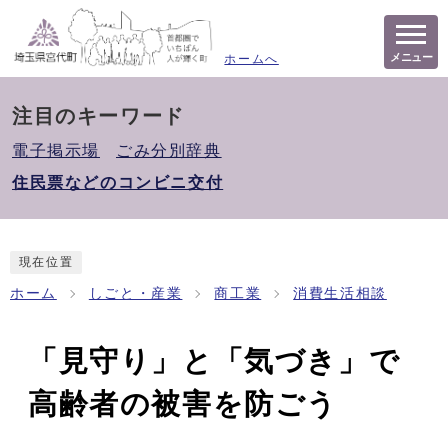
メニュー
ホームへ
注目のキーワード
電子掲示場
ごみ分別辞典
住民票などのコンビニ交付
現在位置
ホーム
しごと・産業
商工業
消費生活相談
「見守り」と「気づき」で
高齢者の被害を防ごう