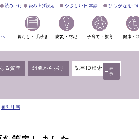
読み上げ
読み上げ設定
やさしい日本語
ひらがなをつ
ムへ
暮らし・手続き
防災・防犯
子育て・教育
健康・
ある質問
組織から探す
記事ID検索
表
示
個別計画