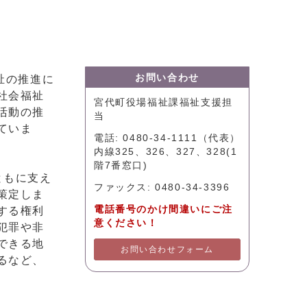
お問い合わせ
祉の推進に
社会福祉
宮代町役場福祉課福祉支援担
活動の推
当
ていま
電話: 0480-34-1111（代表）
内線325、326、327、328(1
階7番窓口)
ともに支え
ファックス: 0480-34-3396
策定しま
電話番号のかけ間違いにご注
する権利
意ください！
犯罪や非
できる地
お問い合わせフォーム
るなど、