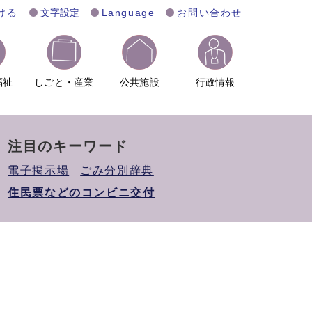
ける
文字設定
Language
お問い合わせ
福祉
しごと・産業
公共施設
行政情報
注目のキーワード
電子掲示場
ごみ分別辞典
住民票などのコンビニ交付