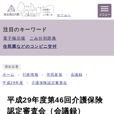
メニュー
ホームへ
注目のキーワード
電子掲示場
ごみ分別辞典
住民票などのコンビニ交付
現在位置
ホーム
行政情報
市民参加
会議録
平成29年度
介護保険認定審査会
平成29年度第46回介護保険
認定審査会（会議録）