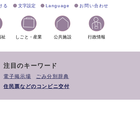
ける
文字設定
Language
お問い合わせ
福祉
しごと・産業
公共施設
行政情報
注目のキーワード
電子掲示場
ごみ分別辞典
住民票などのコンビニ交付