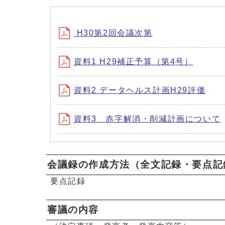
H30第2回会議次第
資料1 H29補正予算（第4号）
資料2 データヘルス計画H29評価
資料3 赤字解消・削減計画について
会議録の作成方法（全文記録・要点記
要点記録
審議の内容