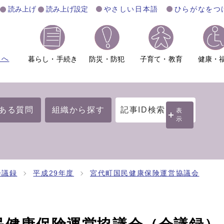
読み上げ
読み上げ設定
やさしい日本語
ひらがなをつ
ムへ
暮らし・手続き
防災・防犯
子育て・教育
健康・
ある質問
組織から探す
記事ID検索
表
示
会議録
平成29年度
宮代町国民健康保険運営協議会