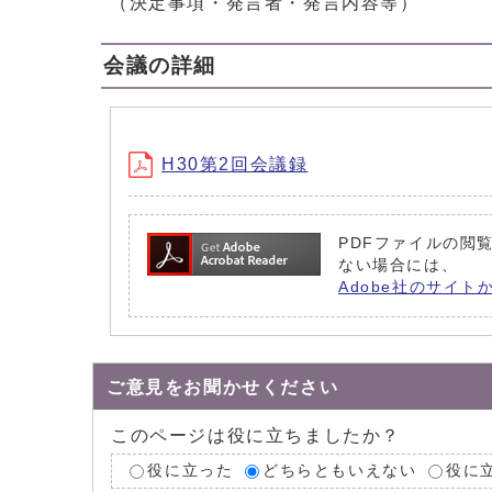
（決定事項・発言者・発言内容等）
会議の詳細
H30第2回会議録
PDFファイルの閲覧
ない場合には、
Adobe社のサイト
ご意見をお聞かせください
このページは役に立ちましたか？
役に立った
どちらともいえない
役に