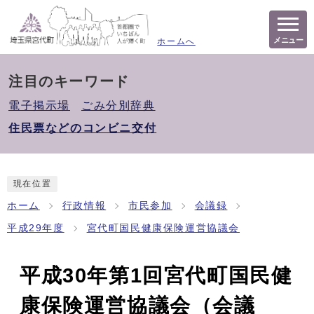
メニュー
ホームへ
注目のキーワード
電子掲示場
ごみ分別辞典
住民票などのコンビニ交付
現在位置
ホーム
行政情報
市民参加
会議録
平成29年度
宮代町国民健康保険運営協議会
平成30年第1回宮代町国民健
康保険運営協議会（会議