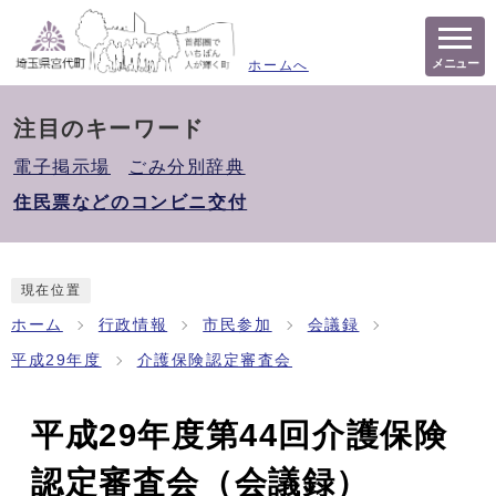
メニュー
ホームへ
注目のキーワード
電子掲示場
ごみ分別辞典
住民票などのコンビニ交付
現在位置
ホーム
行政情報
市民参加
会議録
平成29年度
介護保険認定審査会
平成29年度第44回介護保険
認定審査会（会議録）