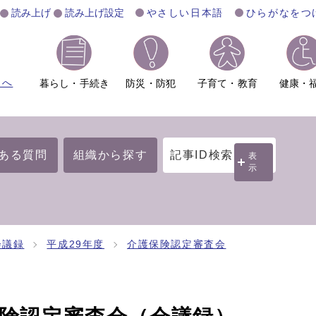
読み上げ
読み上げ設定
やさしい日本語
ひらがなをつ
ムへ
暮らし・手続き
防災・防犯
子育て・教育
健康・
ある質問
組織から探す
記事ID検索
表
示
会議録
平成29年度
介護保険認定審査会