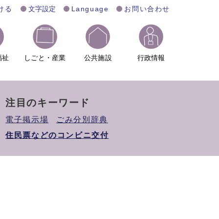
ける
文字設定
Language
お問い合わせ
福祉
しごと・産業
公共施設
行政情報
注目のキーワード
電子掲示場
ごみ分別辞典
住民票などのコンビニ交付