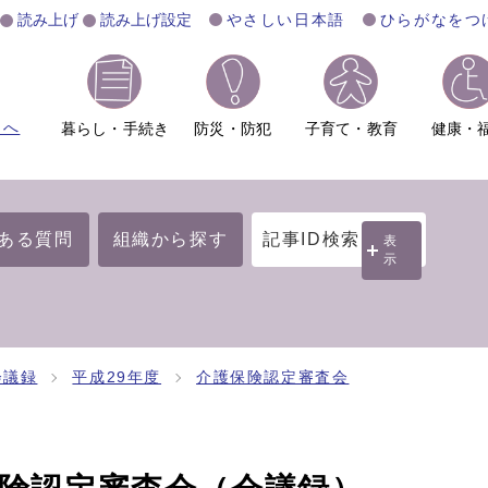
読み上げ
読み上げ設定
やさしい日本語
ひらがなをつ
ムへ
暮らし・手続き
防災・防犯
子育て・教育
健康・
ある質問
組織から探す
記事ID検索
表
示
会議録
平成29年度
介護保険認定審査会