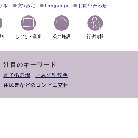
ける
文字設定
Language
お問い合わせ
福祉
しごと・産業
公共施設
行政情報
注目のキーワード
電子掲示場
ごみ分別辞典
住民票などのコンビニ交付