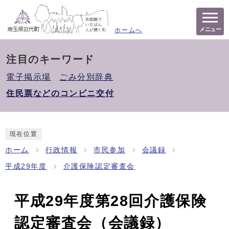
メニュー
ホームへ
注目のキーワード
電子掲示場
ごみ分別辞典
住民票などのコンビニ交付
現在位置
ホーム
行政情報
市民参加
会議録
平成29年度
介護保険認定審査会
平成29年度第28回介護保険
認定審査会（会議録）