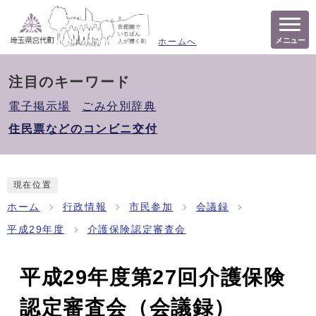
メニュー
ホームへ
注目のキーワード
電子掲示場
ごみ分別辞典
住民票などのコンビニ交付
現在位置
ホーム
行政情報
市民参加
会議録
平成29年度
介護保険認定審査会
平成29年度第27回介護保険
認定審査会（会議録）