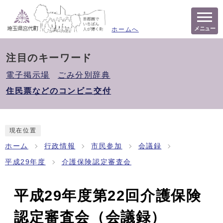
メニュー
ホームへ
注目のキーワード
電子掲示場
ごみ分別辞典
住民票などのコンビニ交付
現在位置
ホーム
行政情報
市民参加
会議録
平成29年度
介護保険認定審査会
平成29年度第22回介護保険
認定審査会（会議録）