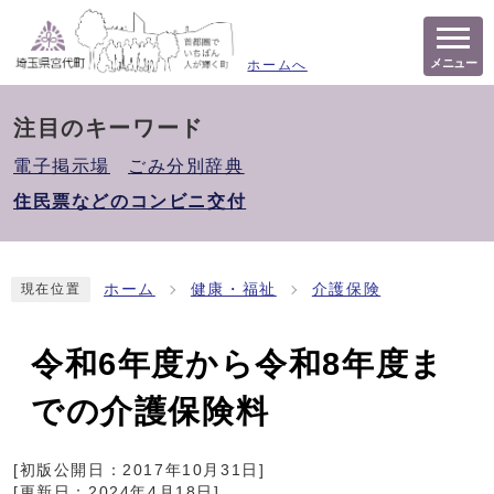
メニュー
ホームへ
注目のキーワード
電子掲示場
ごみ分別辞典
住民票などのコンビニ交付
ホーム
健康・福祉
介護保険
現在位置
令和6年度から令和8年度ま
での介護保険料
[初版公開日：
2017年10月31日
]
[更新日：
2024年4月18日
]