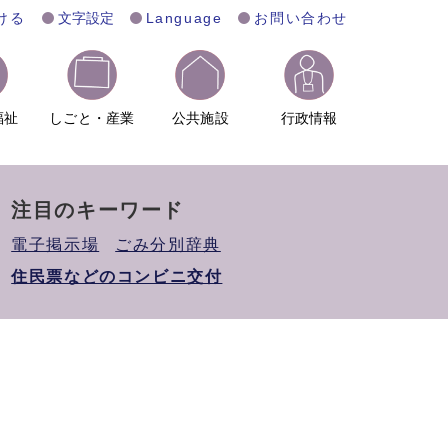
ける
文字設定
Language
お問い合わせ
福祉
しごと・産業
公共施設
行政情報
注目のキーワード
電子掲示場
ごみ分別辞典
住民票などのコンビニ交付