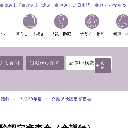
読み上げ
読み上げ設定
やさしい日本語
ひらがなをつ
ムへ
暮らし・手続き
防災・防犯
子育て・教育
健康・
ある質問
組織から探す
記事ID検索
表
示
会議録
平成29年度
介護保険認定審査会