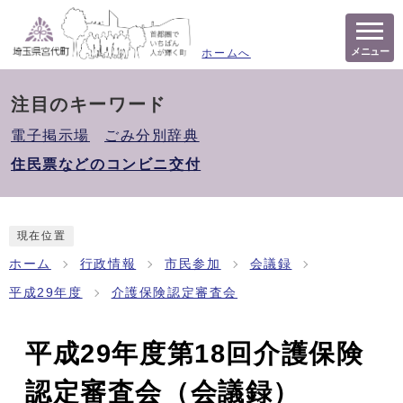
メニュー
ホームへ
注目のキーワード
電子掲示場
ごみ分別辞典
住民票などのコンビニ交付
現在位置
ホーム
行政情報
市民参加
会議録
平成29年度
介護保険認定審査会
平成29年度第18回介護保険
認定審査会（会議録）