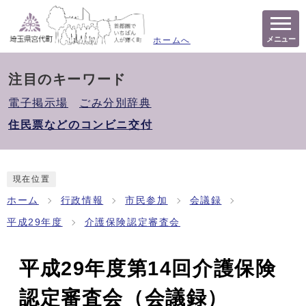
メニュー
ホームへ
注目のキーワード
電子掲示場
ごみ分別辞典
住民票などのコンビニ交付
現在位置
ホーム
行政情報
市民参加
会議録
平成29年度
介護保険認定審査会
平成29年度第14回介護保険
認定審査会（会議録）