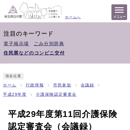
メニュー
ホームへ
注目のキーワード
電子掲示場
ごみ分別辞典
住民票などのコンビニ交付
現在位置
ホーム
行政情報
市民参加
会議録
平成29年度
介護保険認定審査会
平成29年度第11回介護保険
認定審査会（会議録）