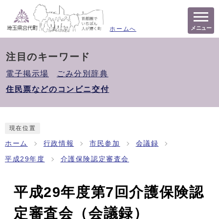
メニュー
ホームへ
注目のキーワード
電子掲示場
ごみ分別辞典
住民票などのコンビニ交付
現在位置
ホーム
行政情報
市民参加
会議録
平成29年度
介護保険認定審査会
平成29年度第7回介護保険認
定審査会（会議録）