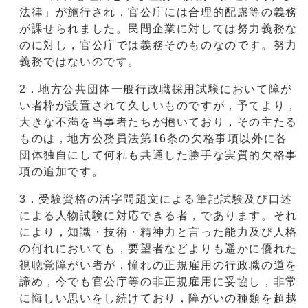
法律」が施行され，官公庁には合理的配慮等の義務
が課せられました。民間企業に対しては努力義務な
のに対し，官公庁では義務そのものなのです。努力
義務ではないのです。
2．地方公共団体一般行政職採用試験において障が
い者枠が設置されて久しいものですが，予てより，
大きな不満を当事者たちが抱いており，その主たる
ものは，地方公務員法第16条の欠格事項以外に各
団体独自にして何れも共通した勝手な実質的欠格事
項の追加です。
3．受験資格の活字問題文による筆記試験及び口述
による人物試験に対応できる者，であります。それ
により，知識・技術・精神力と言った能力及び人格
の何れにおいても，要望者などよりも遥かに優れた
視聴覚障がい者が，憧れの正規雇用の行政職の道を
諦め，今でも官公庁等の非正規雇用に妥協し，非常
に悔しい思いをし続けており，障がいの種類を超越