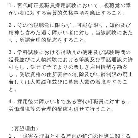
1．宮代町正規職員採用試験において，視聴覚の障
がい者に対する実質的欠格事項を廃止すること。
2．その他視聴覚に限らず，可能な限り，知的及び
精神も含めた遍く障がい者に対し，当該試験にあた
り，所謂合理的配慮をすること。
3．学科試験における補助具の使用及び試験時間の
延長並びに人物試験における筆談及び手話通訳の許
可をし，併せて予てよりの悪しき雇用情勢を勘案
し，受験資格の住所要件の削除及び年齢制限の廃止
若しくは大幅緩和並びに募集人数の増強をするこ
と。
4．採用後の障がい者である宮代町職員に対する，
労働環境等の合理的配慮も併せて行うこと。
（要望理由）
1．「障害を理由とする差別の解消の推進に関する