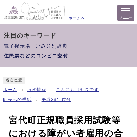
メニュー
ホームへ
注目のキーワード
電子掲示場
ごみ分別辞典
住民票などのコンビニ交付
現在位置
ホーム
行政情報
こんにちは町長です
町長への手紙
平成28年度分
宮代町正規職員採用試験等
における障がい者雇用の合