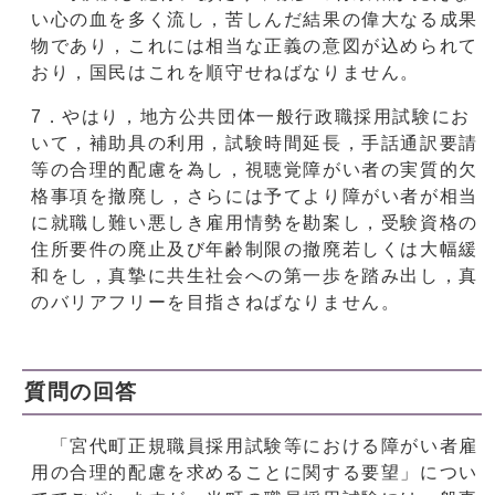
い心の血を多く流し，苦しんだ結果の偉大なる成果
物であり，これには相当な正義の意図が込められて
おり，国民はこれを順守せねばなりません。
7．やはり，地方公共団体一般行政職採用試験にお
いて，補助具の利用，試験時間延長，手話通訳要請
等の合理的配慮を為し，視聴覚障がい者の実質的欠
格事項を撤廃し，さらには予てより障がい者が相当
に就職し難い悪しき雇用情勢を勘案し，受験資格の
住所要件の廃止及び年齢制限の撤廃若しくは大幅緩
和をし，真摯に共生社会への第一歩を踏み出し，真
のバリアフリーを目指さねばなりません。
質問の回答
「宮代町正規職員採用試験等における障がい者雇
用の合理的配慮を求めることに関する要望」につい