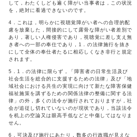
して，わたくしども遍く障がい当事者は，この状況
を，絶対に看過できないのです。
4．これは，明らかに視聴覚障がい者への合理的配
慮を放棄した，間接的にして露骨な障がい者差別で
あり，著しい人権侵害であり，視聴覚に差し支え無
き者への一部の奉仕であり，1．の法律施行を抜き
にして全体の奉仕者たるに相応しくなき非行と規定
されます。
5．1．の法律に限らず，「障害者の日常生活及び
社会生活を総合的に支援するための法律」及び「地
域社会における共生の実現に向けて新たな障害保健
福祉施策を講ずるための関係法律の整備に関する法
律」の外，多くの法令が施行されておりますが，社
会が追従し切れていないのが現状であり，当該法令
を机上の空論又は眼高手低などと中傷してはなりま
せん。
6．可決及び施行にあたり，数多の行政職が見えな