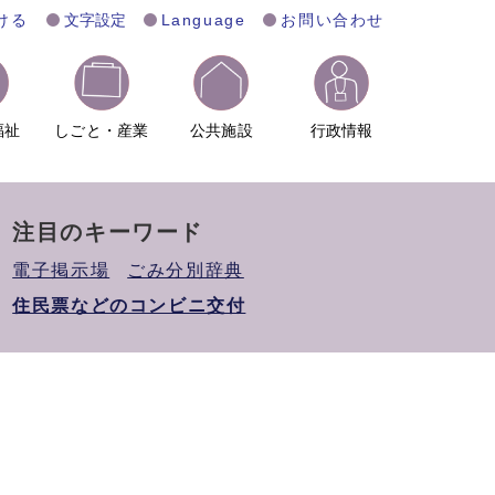
ける
文字設定
Language
お問い合わせ
福祉
しごと・産業
公共施設
行政情報
注目のキーワード
電子掲示場
ごみ分別辞典
住民票などのコンビニ交付