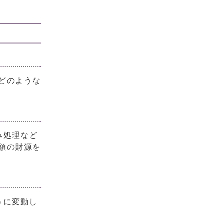
どのような
み処理など
額の財源を
うに変動し