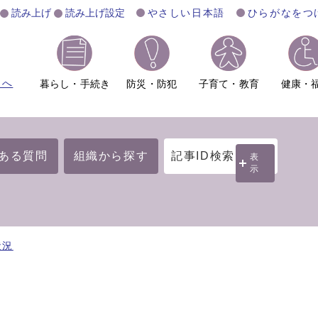
読み上げ
読み上げ設定
やさしい日本語
ひらがなをつ
ムへ
暮らし・手続き
防災・防犯
子育て・教育
健康・
ある質問
組織から探す
記事ID検索
表
示
状況