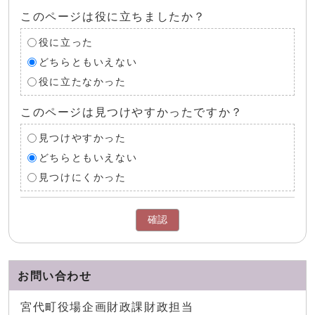
このページは役に立ちましたか？
役に立った
どちらともいえない
役に立たなかった
このページは見つけやすかったですか？
見つけやすかった
どちらともいえない
見つけにくかった
確認
お問い合わせ
宮代町役場企画財政課財政担当