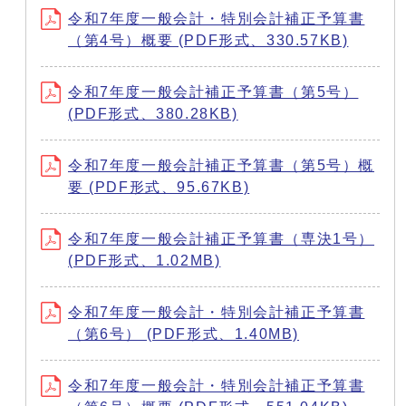
令和7年度一般会計・特別会計補正予算書
（第4号）概要 (PDF形式、330.57KB)
令和7年度一般会計補正予算書（第5号）
(PDF形式、380.28KB)
令和7年度一般会計補正予算書（第5号）概
要 (PDF形式、95.67KB)
令和7年度一般会計補正予算書（専決1号）
(PDF形式、1.02MB)
令和7年度一般会計・特別会計補正予算書
（第6号） (PDF形式、1.40MB)
令和7年度一般会計・特別会計補正予算書