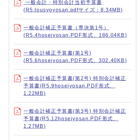
一般会計・特別会計当初予算書
(R5.tousyoyosan.pdfサイズ：8.34MB)
一般会計補正予算書（専決第1号）
(R5.4hoseiyosan.PDF形式、186.04KB)
一般会計補正予算書(第1号)
(R5.6hoseiyosan.PDF形式、302.40KB)
一般会計補正予算書(第2号) 特別会計補正
予算書(R5.9hoseiyosan.PDF形式、
1.22MB)
一般会計補正予算書(第3号) 特別会計補正
予算書(R5.12hoseiyosan.PDF形式、
1.27MB)