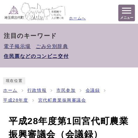
メニュー
ホームへ
注目のキーワード
電子掲示場
ごみ分別辞典
住民票などのコンビニ交付
現在位置
ホーム
行政情報
市民参加
会議録
平成28年度
宮代町農業振興審議会
平成28年度第1回宮代町農業
振興審議会（会議録）