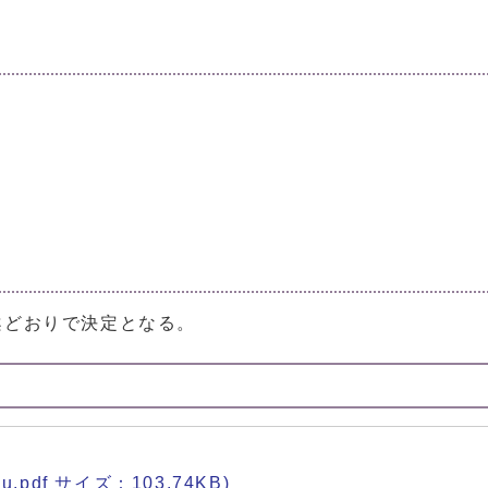
案どおりで決定となる。
.pdf サイズ：103.74KB)