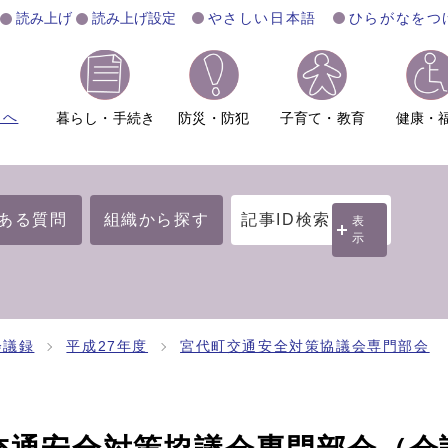
読み上げ
読み上げ設定
やさしい日本語
ひらがなをつ
ムへ
暮らし・手続き
防災・防犯
子育て・教育
健康・
ある質問
組織から探す
記事ID検索
表
示
会議録
平成27年度
宮代町交通安全対策協議会専門部会