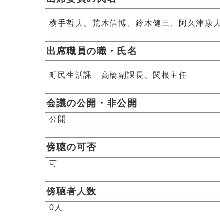
横手哲夫、荒木信博、鈴木健三、阿久津康
出席職員の職・氏名
町民生活課 高橋副課長、関根主任
会議の公開・非公開
公開
傍聴の可否
可
傍聴者人数
0人