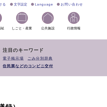
ける
文字設定
Language
お問い合わせ
福祉
しごと・産業
公共施設
行政情報
注目のキーワード
電子掲示場
ごみ分別辞典
住民票などのコンビニ交付