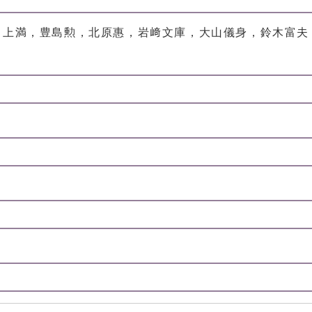
川上満，豊島勲，北原惠，岩﨑文庫，大山儀身，鈴木富夫