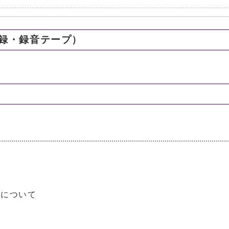
録・録音テープ）
書について
て