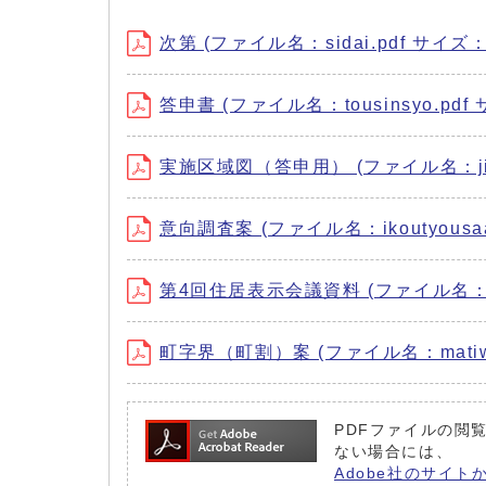
次第 (ファイル名：sidai.pdf サイズ：3
答申書 (ファイル名：tousinsyo.pdf 
実施区域図（答申用） (ファイル名：jissik
意向調査案 (ファイル名：ikoutyousaa
第4回住居表示会議資料 (ファイル名：4kaig
町字界（町割）案 (ファイル名：matiwar
PDFファイルの閲覧
ない場合には、
Adobe社のサイト