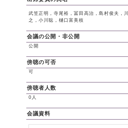
武笠正明，寺尾裕，冨田高治，島村俊夫，
之，小川聡，樋口富美枝
会議の公開・非公開
公開
傍聴の可否
可
傍聴者人数
0人
会議資料