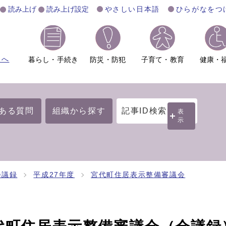
読み上げ
読み上げ設定
やさしい日本語
ひらがなをつ
ムへ
暮らし・手続き
防災・防犯
子育て・教育
健康・
ある質問
組織から探す
記事ID検索
表
示
会議録
平成27年度
宮代町住居表示整備審議会