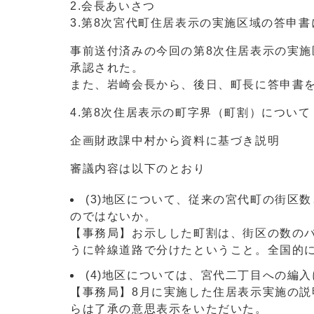
2.会長あいさつ
3.第8次宮代町住居表示の実施区域の答申書
事前送付済みの今回の第8次住居表示の実
承認された。
また、岩崎会長から、後日、町長に答申書
4.第8次住居表示の町字界（町割）について
企画財政課中村から資料に基づき説明
審議内容は以下のとおり
(3)地区について、従来の宮代町の街区
のではないか。
【事務局】お示しした町割は、街区の数の
うに幹線道路で分けたということ。全国的
(4)地区については、宮代二丁目への編
【事務局】8月に実施した住居表示実施の説
らは了承の意思表示をいただいた。