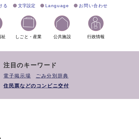
ける
文字設定
Language
お問い合わせ
福祉
しごと・産業
公共施設
行政情報
注目のキーワード
電子掲示場
ごみ分別辞典
住民票などのコンビニ交付