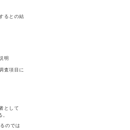
するとの結
説明
調査項目に
者として
る。
がるのでは