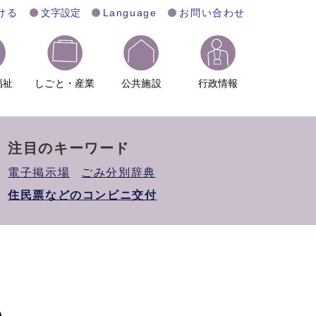
ける
文字設定
Language
お問い合わせ
福祉
しごと・産業
公共施設
行政情報
注目のキーワード
電子掲示場
ごみ分別辞典
住民票などのコンビニ交付