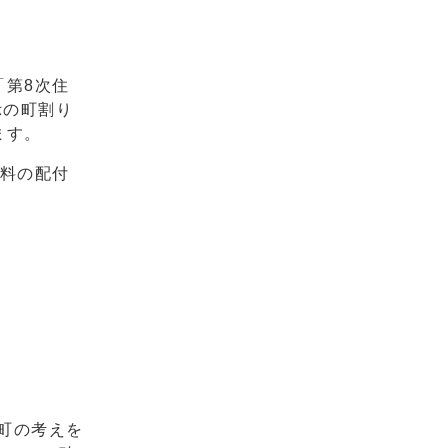
「第8次住
示の町割り
ます。
資料の配付
町の考えを