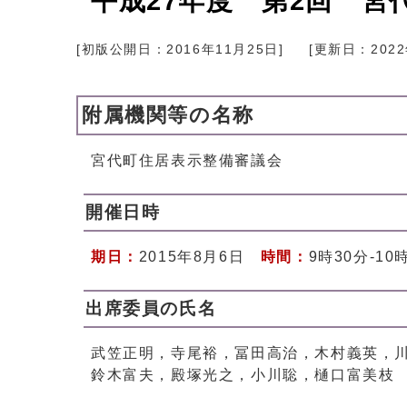
平成27年度 第2回 
[初版公開日：
2016年11月25日
]
[更新日：
202
附属機関等の名称
宮代町住居表示整備審議会
開催日時
期日：
2015年8月6日
時間：
9時30分-10
出席委員の氏名
武笠正明，寺尾裕，冨田高治，木村義英，
鈴木富夫，殿塚光之，小川聡，樋口富美枝