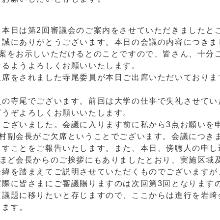
。本日は第2回審議会のご案内をさせていただきましたと
て誠にありがとうございます。本日の会議の内容につきま
の案をお示しいただけるとのことですので、皆さん、十分
けるようよろしくお願いいたします。
欠席をされました寺尾委員が本日ご出席いただいておりま
員の寺尾でございます。前回は大学の仕事で失礼させてい
どうぞよろしくお願いいたします。
うございました。会議に入ります前に私から3点お願いを
島村副会長がご欠席ということでございます。会議につき
ますことをご報告いたします。また、本日、傍聴人の申し
先ほど会長からのご挨拶にもありましたとおり、実施区域
経緯を踏まえてご説明させていただくものでございますが
実際に皆さまにご審議賜りますのは次回第3回となります
速議題に移りたいと存じますので、ここからは進行を岩﨑
します。