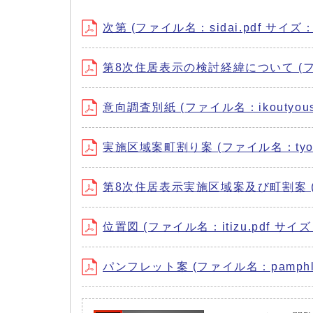
次第 (ファイル名：sidai.pdf サイズ：3
第8次住居表示の検討経緯について (ファイル名
意向調査別紙 (ファイル名：ikoutyousab
実施区域案町割り案 (ファイル名：tyouwa
第8次住居表示実施区域案及び町割案 (ファイ
位置図 (ファイル名：itizu.pdf サイズ：
パンフレット案 (ファイル名：pamphlet