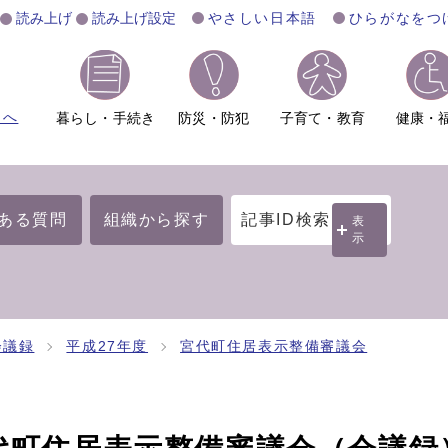
読み上げ
読み上げ設定
やさしい日本語
ひらがなをつ
ムへ
暮らし・手続き
防災・防犯
子育て・教育
健康・
ある質問
組織から探す
記事ID検索
表
示
会議録
平成27年度
宮代町住居表示整備審議会