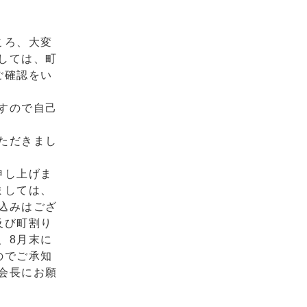
ころ、大変
しては、町
ご確認をい
すので自己
ただきまし
申し上げま
ましては、
込みはござ
及び町割り
、8月末に
のでご承知
会長にお願