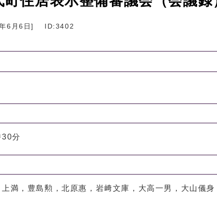
宮代町住居表示整備審議会（会議録
2年6月6日
]
ID:3402
時30分
川上満，豊島勲，北原惠，岩﨑文庫，大高一男，大山儀身