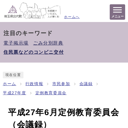
メニュー
ホームへ
注目のキーワード
電子掲示場
ごみ分別辞典
住民票などのコンビニ交付
現在位置
ホーム
行政情報
市民参加
会議録
平成27年度
定例教育委員会
平成27年6月定例教育委員会
（会議録）