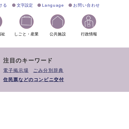
ける
文字設定
Language
お問い合わせ
福祉
しごと・産業
公共施設
行政情報
注目のキーワード
電子掲示場
ごみ分別辞典
住民票などのコンビニ交付