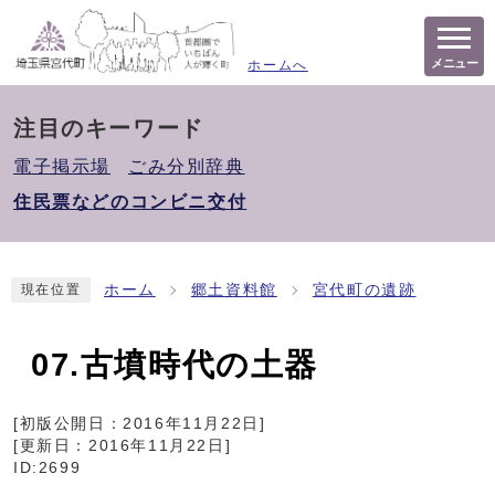
メニュー
ホームへ
注目のキーワード
電子掲示場
ごみ分別辞典
住民票などのコンビニ交付
ホーム
郷土資料館
宮代町の遺跡
現在位置
07.古墳時代の土器
[初版公開日：
2016年11月22日
]
[更新日：
2016年11月22日
]
ID:2699