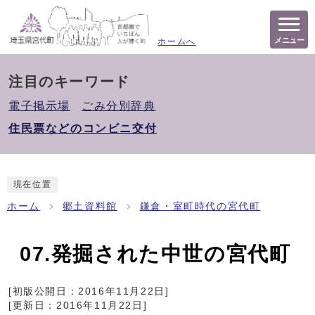
メニュー
ホームへ
注目のキーワード
電子掲示場
ごみ分別辞典
住民票などのコンビニ交付
現在位置
ホーム
郷土資料館
鎌倉・室町時代の宮代町
07.発掘された中世の宮代町
[初版公開日：
2016年11月22日
]
[更新日：
2016年11月22日
]