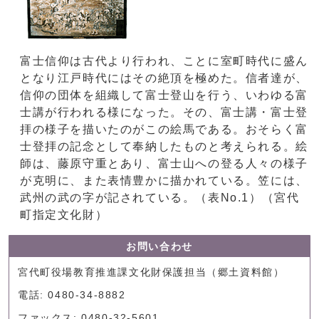
富士信仰は古代より行われ、ことに室町時代に盛ん
となり江戸時代にはその絶頂を極めた。信者達が、
信仰の団体を組織して富士登山を行う、いわゆる富
士講が行われる様になった。その、富士講・富士登
拝の様子を描いたのがこの絵馬である。おそらく富
士登拝の記念として奉納したものと考えられる。絵
師は、藤原守重とあり、富士山への登る人々の様子
が克明に、また表情豊かに描かれている。笠には、
武州の武の字が記されている。（表No.1）（宮代
町指定文化財）
お問い合わせ
宮代町役場教育推進課文化財保護担当（郷土資料館）
電話: 0480-34-8882
ファックス: 0480-32-5601