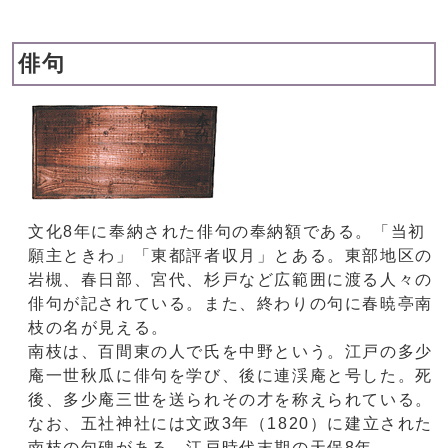
俳句
文化8年に奉納された俳句の奉納額である。「当初
願主ときわ」「東都評者収月」とある。東部地区の
岩槻、春日部、宮代、杉戸など広範囲に渡る人々の
俳句が記されている。また、終わりの句に春暁亭南
枝の名が見える。
南枝は、百間東の人で氏を中野という。江戸の多少
庵一世秋瓜に俳句を学び、後に連渓庵と号した。死
後、多少庵三世を送られその才を称えられている。
なお、五社神社には文政3年（1820）に建立された
南枝の句碑がある。江戸時代末期の天保8年