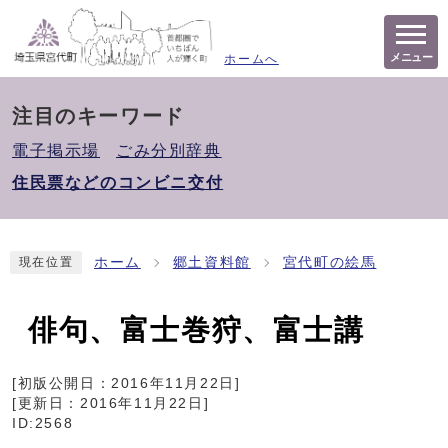
メニュー
ホームへ
注目のキーワード
電子掲示場
ごみ分別辞典
住民票などのコンビニ交付
ホーム
郷土資料館
宮代町の絵馬
現在位置
俳句、富士巻狩、富士講
[初版公開日：
2016年11月22日
]
[更新日：
2016年11月22日
]
ID:2568