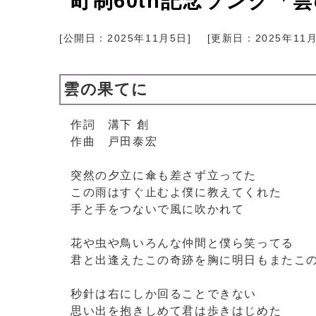
町制60th記念ソング「
[公開日：
2025年11月5日
]
[更新日：
2025年11
雲の果てに
作詞 溝下 創
作曲 戸田泰宏
突然の夕立に傘も差さず立ってた
この雨はすぐ止むよ僕に教えてくれた
手と手をつないで風に吹かれて
花や虫や鳥いろんな仲間と僕ら笑ってる
君と出逢えたこの奇跡を胸に明日もまたこ
秒針は右にしか回ることできない
思い出を抱きしめて君は歩きはじめた