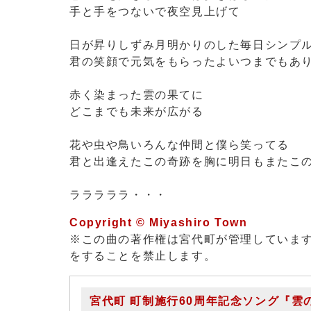
手と手をつないで夜空見上げて
日が昇りしずみ月明かりのした毎日シンプ
君の笑顔で元気をもらったよいつまでもあ
赤く染まった雲の果てに
どこまでも未来が広がる
花や虫や鳥いろんな仲間と僕ら笑ってる
君と出逢えたこの奇跡を胸に明日もまたこ
ラララララ・・・
Copyright © Miyashiro Town
※この曲の著作権は宮代町が管理していま
をすることを禁止します。
宮代町 町制施行60周年記念ソング『雲