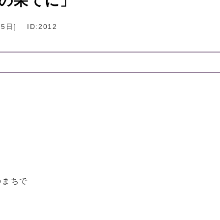
雲の果てに」
月5日
]
ID:2012
のまちで