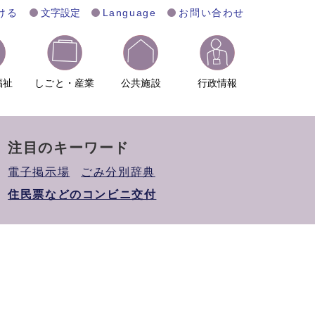
ける
文字設定
Language
お問い合わせ
福祉
しごと・産業
公共施設
行政情報
注目のキーワード
電子掲示場
ごみ分別辞典
住民票などのコンビニ交付