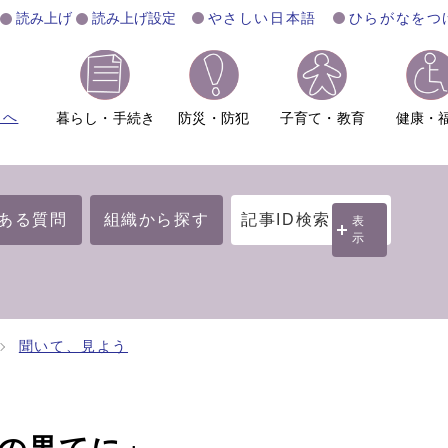
読み上げ
読み上げ設定
やさしい日本語
ひらがなをつ
ムへ
暮らし・手続き
防災・防犯
子育て・教育
健康・
ある質問
組織から探す
記事ID検索
表
示
聞いて、見よう