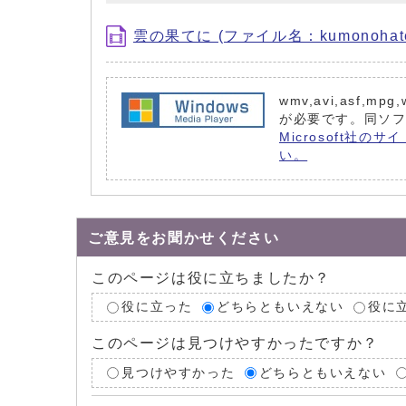
雲の果てに (ファイル名：kumonohate
wmv,avi,asf,mp
が必要です。同ソ
Microsoft社のサ
い。
ご意見をお聞かせください
このページは役に立ちましたか？
役に立った
どちらともいえない
役に
このページは見つけやすかったですか？
見つけやすかった
どちらともいえない