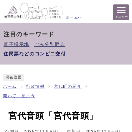
メニュー
ホームへ
注目のキーワード
電子掲示場
ごみ分別辞典
住民票などのコンビニ交付
現在位置
ホーム
行政情報
宮代町の紹介
聞いて、見よう
宮代音頭「宮代音頭」
[公開日：
2025年11月5日
]
[更新日：
2025年11月5日
]