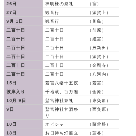
26日
神明様の祭礼
（宿）
27日
観音行
（須賀上）
9月 1日
観音行
（川島）
二百十日
二百十日
（前原）
二百十日
二百十日
（姫宮）
二百十日
二百十日
（辰新田）
二百十日
二百十日
（須賀下）
二百十日
二百十日
（金剛寺）
二百十日
二百十日
（八河内）
15日
若宮八幡十五夜
（若宮）
彼岸入り
千地蔵、百万遍
（金原）
10月 9日
鷲宮神社祭礼
（東粂原）
9日
鷲宮神社甘酒祭
（西粂原）
り
10日
オビシャ
（藤曽根）
18日
お日待ち灯籠立
（蓮谷）