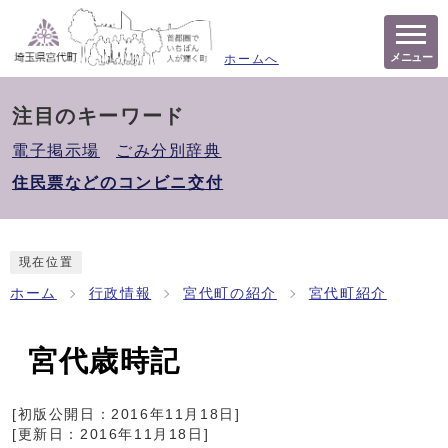
メニュー
ホームへ
注目のキーワード
電子掲示場
ごみ分別辞典
住民票などのコンビニ交付
現在位置
ホーム
行政情報
宮代町の紹介
宮代町紹介
宮代歳時記
[初版公開日：
2016年11月18日
]
[更新日：
2016年11月18日
]