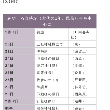
ID:1997
みやしろ歳時記（宮代の1年、民俗行事を中
心に）
1月 1日
初詣
（町内各寺
社）
15日
五社神社幟立て
（東）
21日
伊勢講
（須賀上）
24日
地蔵様の縁日
（西原）
24日
愛宕神社祭礼
（本郷）
25日
雷電様祭礼
（逆井）
25日
代参のオトキ
（辰新田）
28日
御護摩
（神外坊）
28日
不動様の縁日
（西粂原）
2月 2日
行基様祭り
（逆井）
初午
稲荷神社祭礼
（蓮谷）