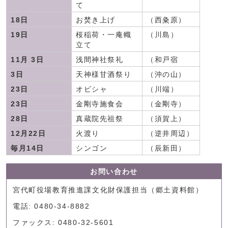
て
18日
お焚き上げ
（西粂原）
19日
桜稲荷・一庵幟
（川島）
立て
11月 3日
浅間神社祭礼
（和戸宿
3日
天神様甘酒祭り
（沖の山）
23日
オビシャ
（川端）
23日
金剛寺施食会
（金剛寺）
28日
真蔵院先祖祭
（須賀上）
12月22日
火渡り
（逆井周辺）
毎月14日
シンゴン
（辰新田）
お問い合わせ
宮代町役場教育推進課文化財保護担当（郷土資料館）
電話: 0480-34-8882
ファックス: 0480-32-5601