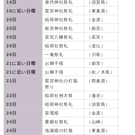
14日
身代神社祭礼
（須賀島）
16に近い日曜
鷲宮神社祭礼
（東粂原）
20日
稲荷神社祭礼
（金原）
20日
姫宮神社祭礼
（姫宮）
20日
若宮八幡祭礼
（若宮）
20日
稲荷社祭礼
（道仏）
20日
一庵祭礼
（川島）
21に近い日曜
お獅子様
（姫宮）
21に近い日曜
お獅子様
（松ノ木島）
21日
鷲宮神社の灯籠
（西粂原）
祭り
22日
稲荷社例大祭
（蓮谷）
22日
稲荷神社祭礼
（須賀島）
24日
雷電様
（金原）
24日
重殿社祭礼
（山崎）
24日
地蔵様の灯籠
（東粂原）