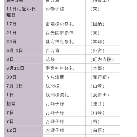
第4日曜
百万遍
（須賀上）
11日に近い日
お獅子様
（東）
曜日
17日
雷電様の祭礼
（国納）
21日
西光院御影供
（東）
24日
愛宕神社祭礼
（本郷）
5月 1日
百万遍
（姫宮）
8日
花祭
（町内寺院）
6月15日
宇宮神社祭礼
（本郷）
30日
うら浅間
（和戸宿）
7月 1日
浅間様
（山崎）
1日
浅間様祭礼
（辰新田）
初酉
お獅子様
（逆井）
7日
お獅子様
（山崎）
7日
お獅子様
（宿）
12日
お獅子様
（前原）