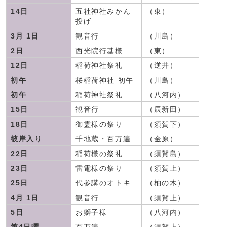
14日
五社神社みかん
（東）
投げ
3月 1日
観音行
（川島）
2日
西光院行基様
（東）
12日
稲荷神社祭礼
（逆井）
初午
桜稲荷神社 初午
（川島）
初午
稲荷神社祭礼
（八河内）
15日
観音行
（辰新田）
18日
御霊様の祭り
（須賀下）
彼岸入り
千地蔵・百万遍
（金原）
22日
稲荷様の祭礼
（須賀島）
23日
雷電様の祭り
（須賀上）
25日
代参講のオトキ
（柚の木）
4月 1日
観音行
（須賀上）
5日
お獅子様
（八河内）