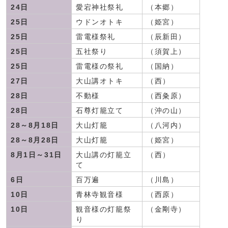
24日
愛宕神社祭礼
（本郷）
25日
ウドンオトキ
（姫宮）
25日
雷電様祭礼
（辰新田）
25日
五社祭り
（須賀上）
25日
雷電様の祭礼
（国納）
27日
大山講オトキ
（西）
28日
不動様
（西粂原）
28日
石尊灯籠立て
（沖の山）
28～8月18日
大山灯籠
（八河内）
28～8月28日
大山灯籠
（姫宮）
8月1日～31日
大山講の灯籠立
（西）
て
6日
百万遍
（川島）
10日
青林寺観音様
（西原）
10日
観音様の灯籠祭
（金剛寺）
り