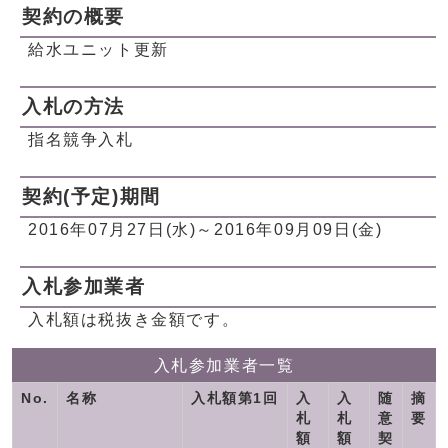
契約の概要
給水ユニット更新
入札の方法
指名競争入札
契約(予定)期間
2016年07月27日(水)～2016年09月09日(金)
入札参加業者
入札額は税抜き金額です。
入札参加業者一覧
No.
名称
入札額第1回
入
入
随
摘
札
札
意
要
額
額
契