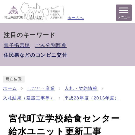
メニュー
ホームへ
注目のキーワード
電子掲示場
ごみ分別辞典
住民票などのコンビニ交付
現在位置
ホーム
しごと・産業
入札・契約情報
入札結果（建設工事等）
平成28年度（2016年度）
宮代町立学校給食センター
給水ユニット更新工事