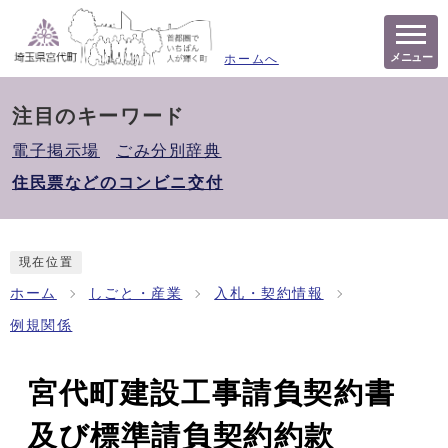
メニュー
ホームへ
注目のキーワード
電子掲示場
ごみ分別辞典
住民票などのコンビニ交付
現在位置
ホーム
しごと・産業
入札・契約情報
例規関係
宮代町建設工事請負契約書
及び標準請負契約約款