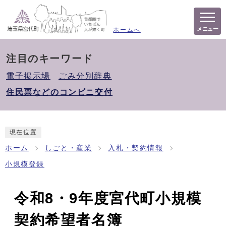
メニュー
ホームへ
注目のキーワード
電子掲示場
ごみ分別辞典
住民票などのコンビニ交付
現在位置
ホーム
しごと・産業
入札・契約情報
小規模登録
令和8・9年度宮代町小規模
契約希望者名簿