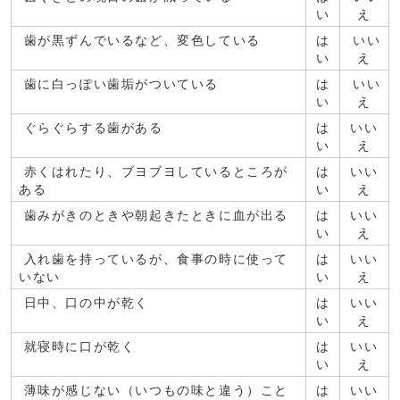
い
え
歯が黒ずんでいるなど、変色している
は
いい
い
え
歯に白っぽい歯垢がついている
は
いい
い
え
ぐらぐらする歯がある
は
いい
い
え
赤くはれたり、ブヨブヨしているところが
は
いい
ある
い
え
歯みがきのときや朝起きたときに血が出る
は
いい
い
え
入れ歯を持っているが、食事の時に使って
は
いい
いない
い
え
日中、口の中が乾く
は
いい
い
え
就寝時に口が乾く
は
いい
い
え
薄味が感じない（いつもの味と違う）こと
は
いい