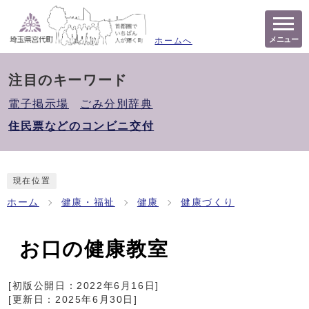
メニュー
ホームへ
注目のキーワード
電子掲示場
ごみ分別辞典
住民票などのコンビニ交付
現在位置
ホーム
健康・福祉
健康
健康づくり
お口の健康教室
[初版公開日：
2022年6月16日
]
[更新日：
2025年6月30日
]