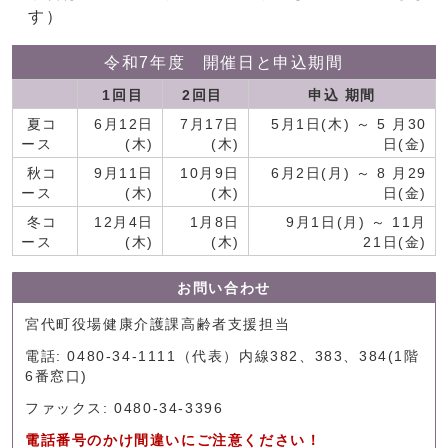
す）
令和7年度 開催日と申込期間
1回目
2回目
申込 期間
夏コ
6月12日
7月17日
5月1日(木) ～ 5 月30
ース
(木)
(木)
日(金)
秋コ
9月11日
10月9日
6月2日(月) ～ 8 月29
ース
(木)
(木)
日(金)
冬コ
12月4日
1月8日
9月1日(月) ～ 11月
ース
(木)
(木)
21日(金)
お問い合わせ
宮代町役場健康介護課高齢者支援担当
電話: 0480-34-1111（代表）内線382、383、384(1階
6番窓口)
ファックス: 0480-34-3396
電話番号のかけ間違いにご注意ください！