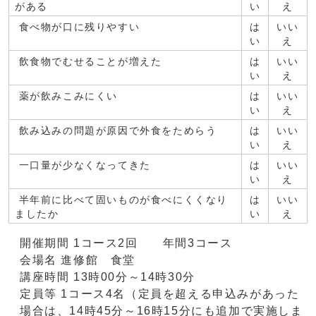
がある
い
え
食べ物が口に残りやすい
は
いい
い
え
飲食物でむせることが増えた
は
いい
い
え
薬が飲みこみにくい
は
いい
い
え
飲み込みの問題が原因で外食をためらう
は
いい
い
え
一口量が少なくなってきた
は
いい
い
え
半年前に比べて固いものが食べにくくなり
は
いい
ましたか
い
え
開催期間 1コース2回 年間3コース
会場名 進修館 食堂
講座時間 13時00分～14時30分
定員等 1コース4名（定員を超える申込みがあった
場合は、14時45分～16時15分にも追加で実施しま