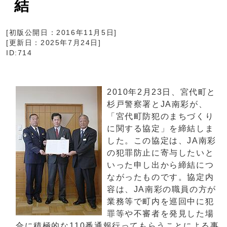
結
[初版公開日：
2016年11月5日
]
[更新日：
2025年7月24日
]
ID:714
2010年2月23日、宮代町と
杉戸警察署とJA南彩が、
「宮代町防犯のまちづくり
に関する協定」を締結しま
した。この協定は、JA南彩
の犯罪防止に寄与したいと
いった申し出から締結につ
ながったものです。協定内
容は、JA南彩の職員の方が
業務等で町内を巡回中に犯
罪等や不審者を発見した場
合に積極的な110番通報行ってもらうことによる事