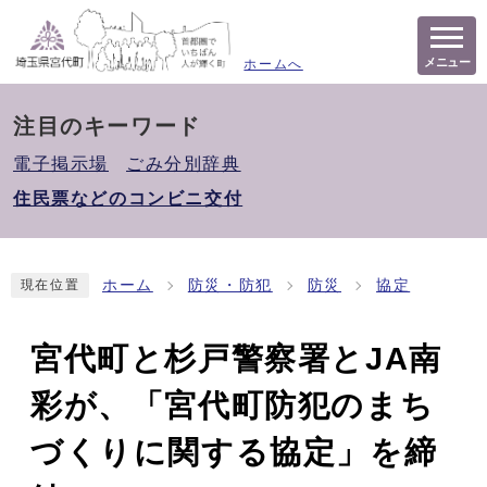
メニュー
ホームへ
注目のキーワード
電子掲示場
ごみ分別辞典
住民票などのコンビニ交付
ホーム
防災・防犯
防災
協定
現在位置
宮代町と杉戸警察署とJA南
彩が、「宮代町防犯のまち
づくりに関する協定」を締