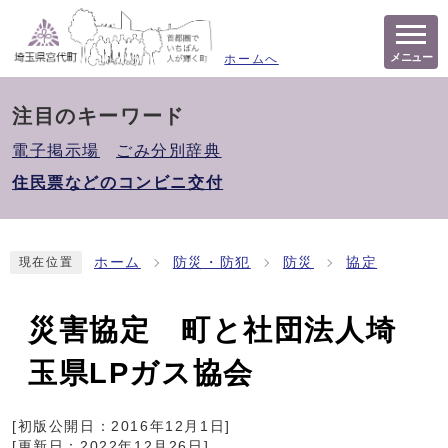
メニュー
ホームへ
注目のキーワード
電子掲示場
ごみ分別辞典
住民票などのコンビニ交付
ホーム
防災・防犯
防災
協定
現在位置
災害協定 町と社団法人埼
玉県LPガス協会
[初版公開日：
2016年12月1日
]
[更新日：
2022年12月26日
]