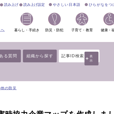
読み上げ
読み上げ設定
やさしい日本語
ひらがなをつ
ムへ
暮らし・手続き
防災・防犯
子育て・教育
健康・
ある質問
組織から探す
記事ID検索
表
示
の他の防災