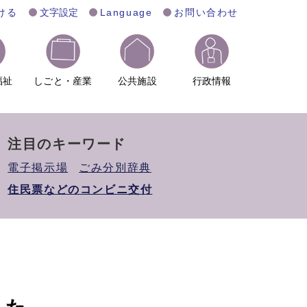
ける
文字設定
Language
お問い合わせ
福祉
しごと・産業
公共施設
行政情報
注目のキーワード
電子掲示場
ごみ分別辞典
住民票などのコンビニ交付