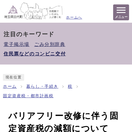
メニュー
ホームへ
注目のキーワード
電子掲示場
ごみ分別辞典
住民票などのコンビニ交付
現在位置
ホーム
暮らし・手続き
税
固定資産税・都市計画税
バリアフリー改修に伴う固
定資産税の減額について