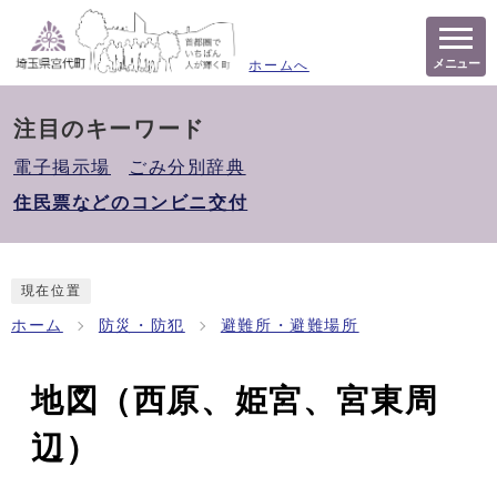
メニュー
ホームへ
注目のキーワード
電子掲示場
ごみ分別辞典
住民票などのコンビニ交付
現在位置
ホーム
防災・防犯
避難所・避難場所
地図（西原、姫宮、宮東周
辺）