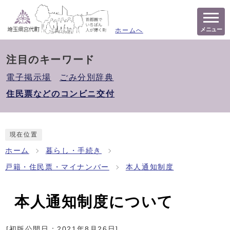
メニュー
ホームへ
注目のキーワード
電子掲示場
ごみ分別辞典
住民票などのコンビニ交付
現在位置
ホーム
暮らし・手続き
戸籍・住民票・マイナンバー
本人通知制度
本人通知制度について
[初版公開日：
2021年8月26日
]