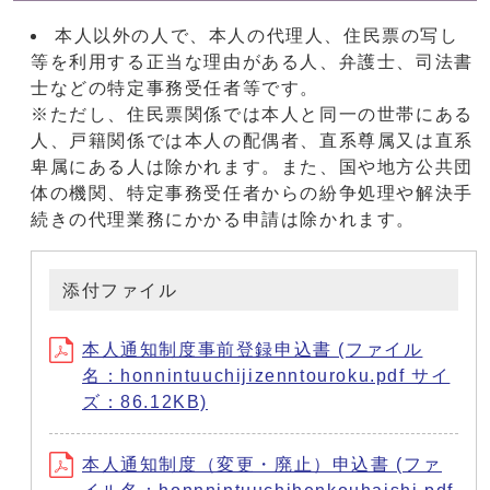
本人以外の人で、本人の代理人、住民票の写し
等を利用する正当な理由がある人、弁護士、司法書
士などの特定事務受任者等です。
※ただし、住民票関係では本人と同一の世帯にある
人、戸籍関係では本人の配偶者、直系尊属又は直系
卑属にある人は除かれます。また、国や地方公共団
体の機関、特定事務受任者からの紛争処理や解決手
続きの代理業務にかかる申請は除かれます。
添付ファイル
本人通知制度事前登録申込書 (ファイル
名：honnintuuchijizenntouroku.pdf サイ
ズ：86.12KB)
本人通知制度（変更・廃止）申込書 (ファ