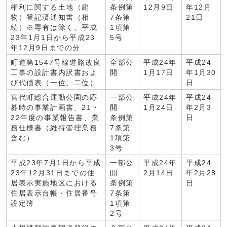
権利に関する土地（建
条例第
12月9日
年12月
物）登記済通知書（相
7条第
21日
続）※専有は除く。平成
1項第
23年1月1日から平成23
5号
年12月9日までの分
町道第1547号線道路改良
全部公
平成24年
平成24
工事の設計書内訳書およ
開
1月17日
年1月30
び代価表（一位、二位）
日
宮代町総合運動公園の応
一部公
平成24年
平成24
募時の事業計画書、21・
開
1月24日
年2月3
22年度の事業報告書、業
条例第
日
務仕様書（維持管理業務
7条第
含む）
1項第
3号
平成23年7月1日から平成
一部公
平成24年
平成24
23年12月31日までの住
開
2月14日
年2月28
居表示実施地区における
条例第
日
住居表示台帳・住居番号
7条第
設定簿
1項第
2号