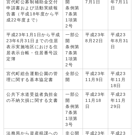
宮代町公募制補助金交付
開
7月1日
年7月11
申請書および活動実績報
条例第
日
告書（平成18年度から平
7条第
成22年度まで）
1項第
2号
平成23年1月1日から平成
一部公
平成23年
平成23
23年6月31日までの住居
開
8月22日
年8月31
表示実施地区における住
条例第
日
居表示台帳・住居番号設
7条第
定簿
1項第
2号
宮代町総合運動公園の管
全部公
平成23年
平成23
理に関する基本協定書
開
11月9日
年11月
18日
公共下水道受益者負担金
一部公
平成23年
平成23
の不納欠損に関する文書
開
11月18
年11月
条例第
日
29日
7条第
1項第
3号
法務局から資産税課への
非公開
平成23年
平成23