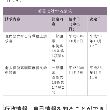
町長に対する請求
請求内容
決定内
請求日
決定日
容
（申出
日）
住民票の写し等職務上請
一部開
平成23年
平成23
求書
示
10月3日
年10月
条例第
17日
19条第
1項第4
号
老人保健高額医療費支給
一部開
平成23年
平成23
申請書
示
11月2日
年11月
条例第
11日
19条第
1項第2
号
行政情報、自己情報を知ることができ