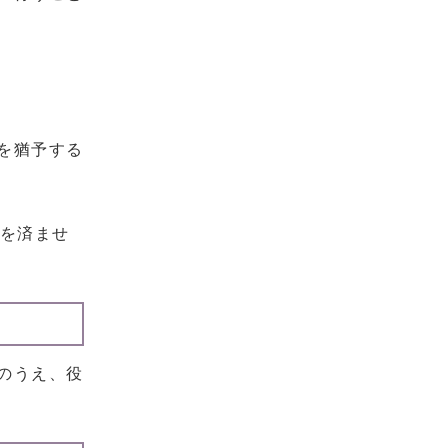
を猶予する
を済ませ
のうえ、役