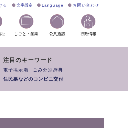
ける
文字設定
Language
お問い合わせ
福祉
しごと・産業
公共施設
行政情報
注目のキーワード
電子掲示場
ごみ分別辞典
住民票などのコンビニ交付