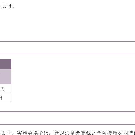
します。
計
0円
円
います。実施会場では、新規の畜犬登録と予防接種を同時