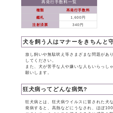
再発行手数料一覧
種類
再発行手数料
鑑札
1,600円
注射済票
340円
犬を飼う人はマナーをきちんと守
放し飼いや無駄吠え等さまざまな問題があ
してください。
また、犬が苦手な人や嫌いな人もいらっし
願いします。
狂犬病ってどんな病気?
狂犬病とは、狂犬病ウイルスに冒された犬
発病すると、高熱などにうなされ、ほぼ10