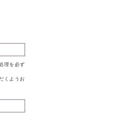
処理を必ず
だくようお