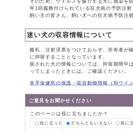
そのため、ウイルスを媒介する犬に感染を
年1回義務付けられている狂犬病の予防注
飼い主の皆さん、飼い犬への狂犬病予防注射
迷い犬の収容情報について
鑑札、注射済票をつけておらず、所有者が
に抑留することとなっています。
留された犬の情報については、抑留期間中
ってしまったときには、ご確認ください。
幸手保健所の保護・収容動物情報
（別ウイ
ご意見をお聞かせください
このページは役に立ちましたか？
役に立った
どちらともいえない
役に