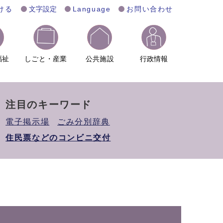
ける
文字設定
Language
お問い合わせ
福祉
しごと・産業
公共施設
行政情報
注目のキーワード
電子掲示場
ごみ分別辞典
住民票などのコンビニ交付