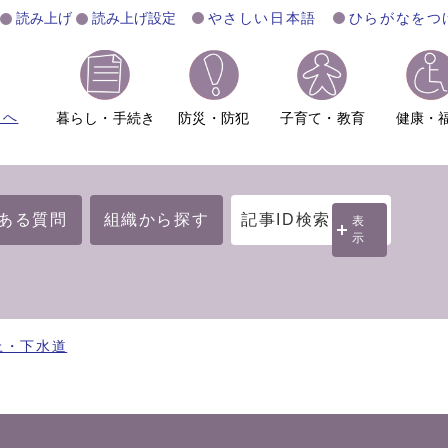
読み上げ
読み上げ設定
やさしい日本語
ひらがなをつ
ムへ
暮らし・手続き
防災・防犯
子育て・教育
健康・
ある質問
組織から探す
記事ID検索
表
示
上・下水道