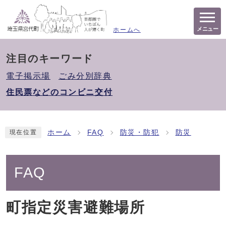
メニュー
ホームへ
注目のキーワード
電子掲示場
ごみ分別辞典
住民票などのコンビニ交付
ホーム
FAQ
防災・防犯
防災
現在位置
FAQ
町指定災害避難場所